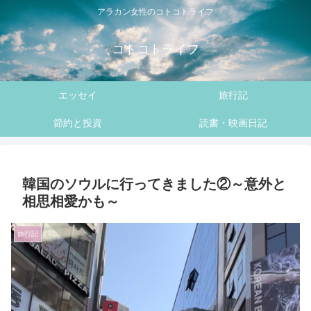
アラカン女性のコトコトライフ
コトコトライフ
エッセイ
旅行記
節約と投資
読書・映画日記
韓国のソウルに行ってきました②～意外と
相思相愛かも～
旅行記