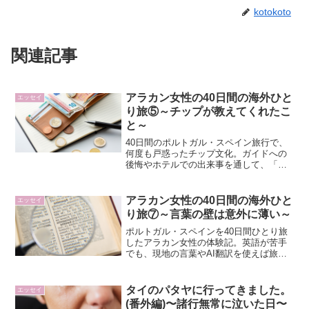
kotokoto
関連記事
アラカン女性の40日間の海外ひと
エッセイ
り旅⑤～チップが教えてくれたこ
と～
40日間のポルトガル・スペイン旅行で、
何度も戸惑ったチップ文化。ガイドへの
後悔やホテルでの出来事を通して、「チ
ップは感謝の気持ちを伝えるための文
化」だと気づいた。
アラカン女性の40日間の海外ひと
エッセイ
り旅⑦～言葉の壁は意外に薄い～
ポルトガル・スペインを40日間ひとり旅
したアラカン女性の体験記。英語が苦手
でも、現地の言葉やAI翻訳を使えば旅は
十分楽しめる。言葉が通じなくても伝わ
った、人の優しさと旅の思い出。
タイのパタヤに行ってきました。
エッセイ
(番外編)〜諸行無常に泣いた日〜