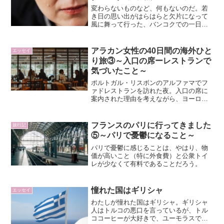
変わらないものなど、何もないのだ。若
き日の思い出がはらはらと欠片になって
風に舞って行った、バンコクでの一日
目。
アラカン女性の40日間の海外ひと
エッセイ
り旅③～入口の席ーレストランで
気づいたこと～
ポルトガル・リスボンのアルファマでフ
ァドレストランを訪れた夜。入口の席に
案内された理由を考えながら、ヨーロッ
パとアジアの食文化の違い、人の優し
さ、旅から気づいた小さな発見。
フランスのパリに行ってきました
旅行記
⑤～パリで憂鬱になること～
パリで憂鬱に感じることは、やはり、物
価が高いこと（特に外食費）と公衆トイ
レが少なくて有料であることだろう。
憧れた国はギリシャ
エッセイ
わたしが憧れた国はギリシャ。ギリシャ
人はトルコの悪口を言っているが、トル
ココーヒーが大好きで、ユーモラスで憎