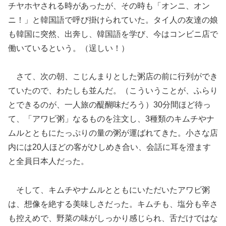
チヤホヤされる時があったが、その時も「オンニ、オン
ニ！」と韓国語で呼び掛けられていた。タイ人の友達の娘
も韓国に突然、出奔し、韓国語を学び、今はコンビニ店で
働いているという。（逞しい！）
さて、次の朝、こじんまりとした粥店の前に行列ができ
ていたので、わたしも並んだ。（こういうことが、ふらり
とできるのが、一人旅の醍醐味だろう）30分間ほど待っ
て、「アワビ粥」なるものを注文し、3種類のキムチやナ
ムルとともにたっぷりの量の粥が運ばれてきた。小さな店
内には20人ほどの客がひしめき合い、会話に耳を澄ます
と全員日本人だった。
そして、キムチやナムルとともにいただいたアワビ粥
は、想像を絶する美味しさだった。キムチも、塩分も辛さ
も控えめで、野菜の味がしっかり感じられ、舌だけではな