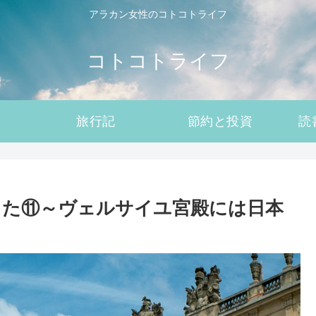
アラカン女性のコトコトライフ
コトコトライフ
旅行記
節約と投資
読
した⑪～ヴェルサイユ宮殿には日本