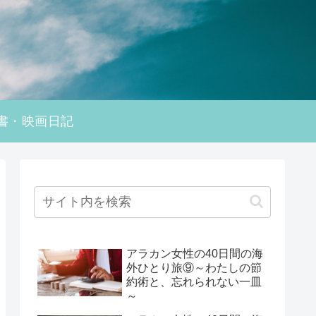
書・映画日記
アラカン女性の40日間の海
外ひとり旅⑨～わたしの節
約術と、忘れられない一皿
～