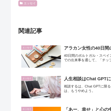
エッセイ
関連記事
アラカン女性の40日
エッセイ
40日間のポルトガル・スペ
での出来事を通して、「チッ
人生相談はChat GPT
エッセイ
相談するは、Chat GPT
は、もうやめよう。
「あー、幸せ」と心の
エッセイ