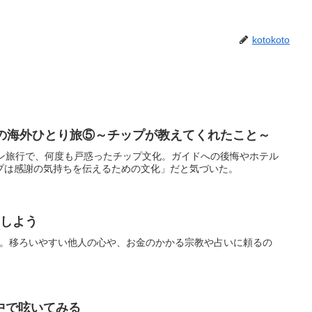
kotokoto
間の海外ひとり旅⑤～チップが教えてくれたこと～
イン旅行で、何度も戸惑ったチップ文化。ガイドへの後悔やホテル
プは感謝の気持ちを伝えるための文化」だと気づいた。
にしよう
に限る。移ろいやすい他人の心や、お金のかかる宗教や占いに頼るの
中で呟いてみる