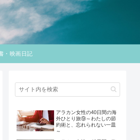
書・映画日記
アラカン女性の40日間の海
外ひとり旅⑨～わたしの節
約術と、忘れられない一皿
～