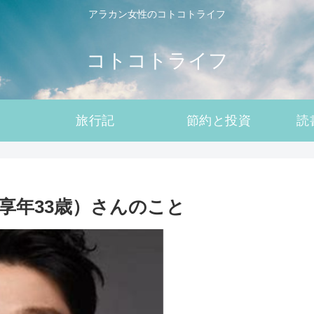
アラカン女性のコトコトライフ
コトコトライフ
旅行記
節約と投資
読
享年33歳）さんのこと