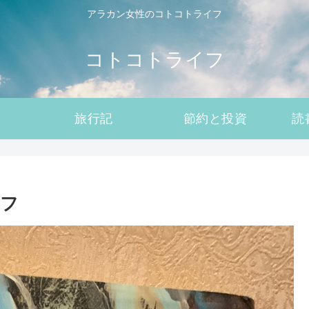
アラカン女性のコトコトライフ
コトコトライフ
旅行記
節約と投資
読
トフ