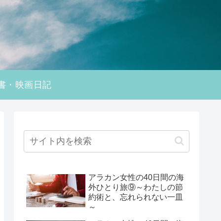
書・映画日記
アラカン女性の40日間の海
外ひとり旅⑨～わたしの節
約術と、忘れられない一皿
～