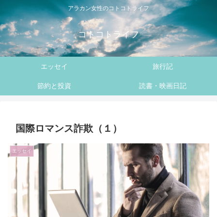
アラカン女性のコトコトライフ
コトコトライフ
エッセイ
旅行記
節約と投資
読書・映画日記
国際ロマンス詐欺（１）
エッセイ