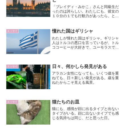
「ブレイディ・みかこ」さんと同級生だ
ったのは誇らしい。わたしにも、彼女の
１０分の１でも行動力があったら、と思
う。
憧れた国はギリシャ
エッセイ
わたしが憧れた国はギリシャ。ギリシャ
人はトルコの悪口を言っているが、トル
ココーヒーが大好きで、ユーモラスで憎
めない。
日々、何かしら発見がある
エッセイ
アラカン女性になっても、いくつ歳を重
ねても、日々新しい発見がある。歳を重
ねたからこそ見える風景。
猫たちのお皿
エッセイ
猫にも、感情が顔に出るタイプと出ない
タイプがいる。顔に出ないタイプでも感
じる気持ちは同じ、だと思った日。