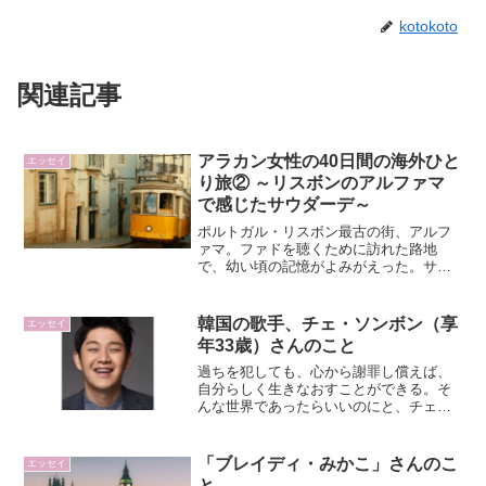
kotokoto
関連記事
アラカン女性の40日間の海外ひと
エッセイ
り旅② ～リスボンのアルファマ
で感じたサウダーデ～
ポルトガル・リスボン最古の街、アルフ
ァマ。ファドを聴くために訪れた路地
で、幼い頃の記憶がよみがえった。サウ
ダーデという言葉の意味を、自分自身の
心を通して感じた旅の始まり。
韓国の歌手、チェ・ソンボン（享
エッセイ
年33歳）さんのこと
過ちを犯しても、心から謝罪し償えば、
自分らしく生きなおすことができる。そ
んな世界であったらいいのにと、チェ・
ソンボンさんの「Nella Fantasia」が、こ
とさら深く、わたしの心に響いてくる。
「ブレイディ・みかこ」さんのこ
エッセイ
と