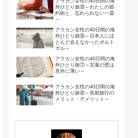
アラカン女性の40日間の海
外ひとり旅⑨～わたしの節
約術と、忘れられない一皿
～
アラカン女性の40日間の海
外ひとり旅⑧～日本人にほ
とんど会えなかったポルト
ガル～
アラカン女性の40日間の海
外ひとり旅⑦～言葉の壁は
意外に薄い～
アラカン女性の40日間の海
外ひとり旅⑥～長期旅行の
メリット・デメリット～