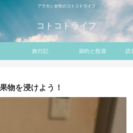
アラカン女性のコトコトライフ
コトコトライフ
旅行記
節約と投資
読
果物を浸けよう！