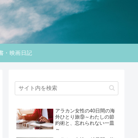
書・映画日記
アラカン女性の40日間の海
外ひとり旅⑨～わたしの節
約術と、忘れられない一皿
～